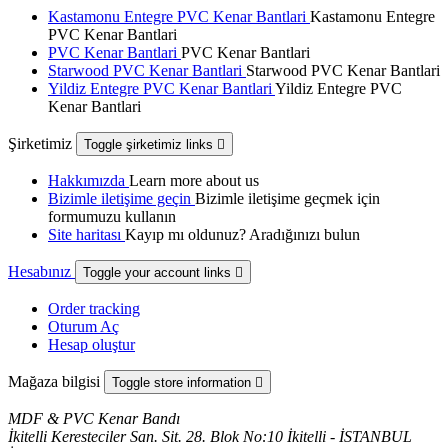
Kastamonu Entegre PVC Kenar Bantlari
Kastamonu Entegre
PVC Kenar Bantlari
PVC Kenar Bantlari
PVC Kenar Bantlari
Starwood PVC Kenar Bantlari
Starwood PVC Kenar Bantlari
Yildiz Entegre PVC Kenar Bantlari
Yildiz Entegre PVC
Kenar Bantlari
Şirketimiz
Toggle şirketimiz links

Hakkımızda
Learn more about us
Bizimle iletişime geçin
Bizimle iletişime geçmek için
formumuzu kullanın
Site haritası
Kayıp mı oldunuz? Aradığınızı bulun
Hesabınız
Toggle your account links

Order tracking
Oturum Aç
Hesap oluştur
Mağaza bilgisi
Toggle store information

MDF & PVC Kenar Bandı
İkitelli Keresteciler San. Sit. 28. Blok No:10 İkitelli - İSTANBUL