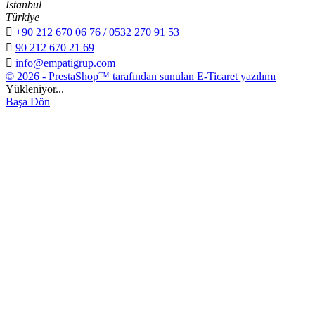
İstanbul
Türkiye

+90 212 670 06 76 / 0532 270 91 53

90 212 670 21 69

info@empatigrup.com
© 2026 - PrestaShop™ tarafından sunulan E-Ticaret yazılımı
Yükleniyor...
Başa Dön