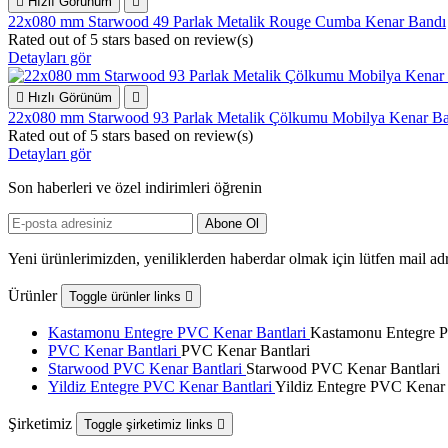

Hızlı Görünüm

22x080 mm Starwood 49 Parlak Metalik Rouge Cumba Kenar Bandı
Rated
out of 5 stars based on
review(s)
Detayları gör

Hızlı Görünüm

22x080 mm Starwood 93 Parlak Metalik Çölkumu Mobilya Kenar B
Rated
out of 5 stars based on
review(s)
Detayları gör
Son haberleri ve özel indirimleri öğrenin
Yeni ürünlerimizden, yeniliklerden haberdar olmak için lütfen mail adr
Ürünler
Toggle ürünler links

Kastamonu Entegre PVC Kenar Bantlari
Kastamonu Entegre P
PVC Kenar Bantlari
PVC Kenar Bantlari
Starwood PVC Kenar Bantlari
Starwood PVC Kenar Bantlari
Yildiz Entegre PVC Kenar Bantlari
Yildiz Entegre PVC Kenar 
Şirketimiz
Toggle şirketimiz links
