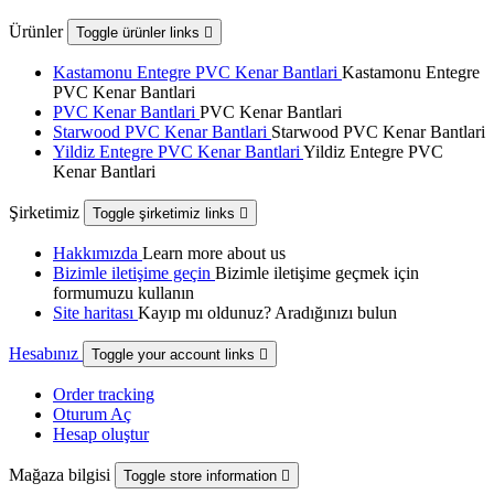
Ürünler
Toggle ürünler links

Kastamonu Entegre PVC Kenar Bantlari
Kastamonu Entegre
PVC Kenar Bantlari
PVC Kenar Bantlari
PVC Kenar Bantlari
Starwood PVC Kenar Bantlari
Starwood PVC Kenar Bantlari
Yildiz Entegre PVC Kenar Bantlari
Yildiz Entegre PVC
Kenar Bantlari
Şirketimiz
Toggle şirketimiz links

Hakkımızda
Learn more about us
Bizimle iletişime geçin
Bizimle iletişime geçmek için
formumuzu kullanın
Site haritası
Kayıp mı oldunuz? Aradığınızı bulun
Hesabınız
Toggle your account links

Order tracking
Oturum Aç
Hesap oluştur
Mağaza bilgisi
Toggle store information
