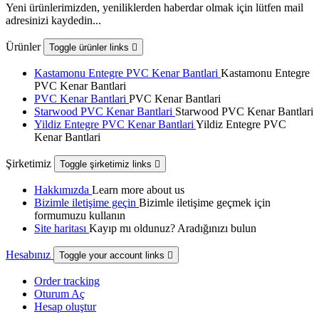
Yeni ürünlerimizden, yeniliklerden haberdar olmak için lütfen mail
adresinizi kaydedin...
Ürünler
Toggle ürünler links

Kastamonu Entegre PVC Kenar Bantlari
Kastamonu Entegre
PVC Kenar Bantlari
PVC Kenar Bantlari
PVC Kenar Bantlari
Starwood PVC Kenar Bantlari
Starwood PVC Kenar Bantlari
Yildiz Entegre PVC Kenar Bantlari
Yildiz Entegre PVC
Kenar Bantlari
Şirketimiz
Toggle şirketimiz links

Hakkımızda
Learn more about us
Bizimle iletişime geçin
Bizimle iletişime geçmek için
formumuzu kullanın
Site haritası
Kayıp mı oldunuz? Aradığınızı bulun
Hesabınız
Toggle your account links

Order tracking
Oturum Aç
Hesap oluştur