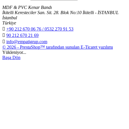
MDF & PVC Kenar Bandı
İkitelli Keresteciler San. Sit. 28. Blok No:10 İkitelli - İSTANBUL
İstanbul
Türkiye

+90 212 670 06 76 / 0532 270 91 53

90 212 670 21 69

info@empatigrup.com
© 2026 - PrestaShop™ tarafından sunulan E-Ticaret yazılımı
Yükleniyor...
Başa Dön