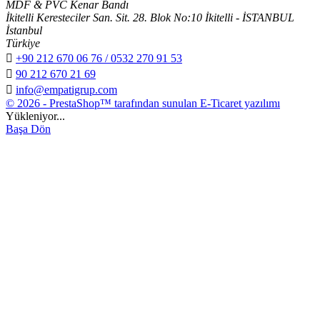
MDF & PVC Kenar Bandı
İkitelli Keresteciler San. Sit. 28. Blok No:10 İkitelli - İSTANBUL
İstanbul
Türkiye

+90 212 670 06 76 / 0532 270 91 53

90 212 670 21 69

info@empatigrup.com
© 2026 - PrestaShop™ tarafından sunulan E-Ticaret yazılımı
Yükleniyor...
Başa Dön