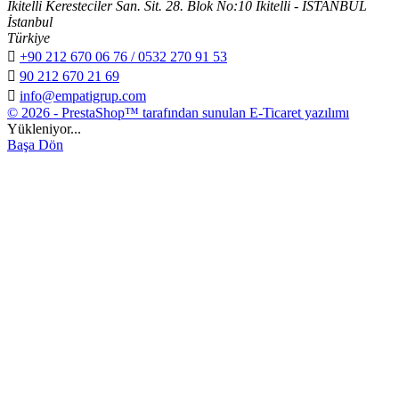
İkitelli Keresteciler San. Sit. 28. Blok No:10 İkitelli - İSTANBUL
İstanbul
Türkiye

+90 212 670 06 76 / 0532 270 91 53

90 212 670 21 69

info@empatigrup.com
© 2026 - PrestaShop™ tarafından sunulan E-Ticaret yazılımı
Yükleniyor...
Başa Dön