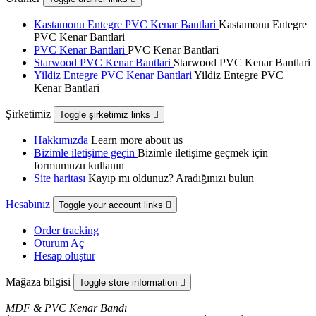
Kastamonu Entegre PVC Kenar Bantlari
Kastamonu Entegre
PVC Kenar Bantlari
PVC Kenar Bantlari
PVC Kenar Bantlari
Starwood PVC Kenar Bantlari
Starwood PVC Kenar Bantlari
Yildiz Entegre PVC Kenar Bantlari
Yildiz Entegre PVC
Kenar Bantlari
Şirketimiz
Toggle şirketimiz links

Hakkımızda
Learn more about us
Bizimle iletişime geçin
Bizimle iletişime geçmek için
formumuzu kullanın
Site haritası
Kayıp mı oldunuz? Aradığınızı bulun
Hesabınız
Toggle your account links

Order tracking
Oturum Aç
Hesap oluştur
Mağaza bilgisi
Toggle store information

MDF & PVC Kenar Bandı