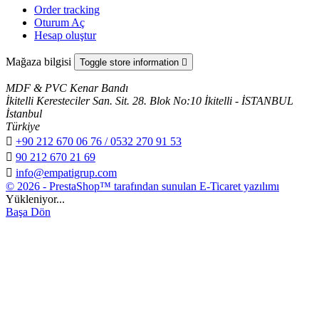
Order tracking
Oturum Aç
Hesap oluştur
Mağaza bilgisi
Toggle store information

MDF & PVC Kenar Bandı
İkitelli Keresteciler San. Sit. 28. Blok No:10 İkitelli - İSTANBUL
İstanbul
Türkiye

+90 212 670 06 76 / 0532 270 91 53

90 212 670 21 69

info@empatigrup.com
© 2026 - PrestaShop™ tarafından sunulan E-Ticaret yazılımı
Yükleniyor...
Başa Dön