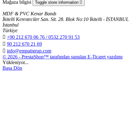
Mağaza bilgisi
Toggle store information

MDF & PVC Kenar Bandı
İkitelli Keresteciler San. Sit. 28. Blok No:10 İkitelli - İSTANBUL
İstanbul
Türkiye

+90 212 670 06 76 / 0532 270 91 53

90 212 670 21 69

info@empatigrup.com
© 2026 - PrestaShop™ tarafından sunulan E-Ticaret yazılımı
Yükleniyor...
Başa Dön