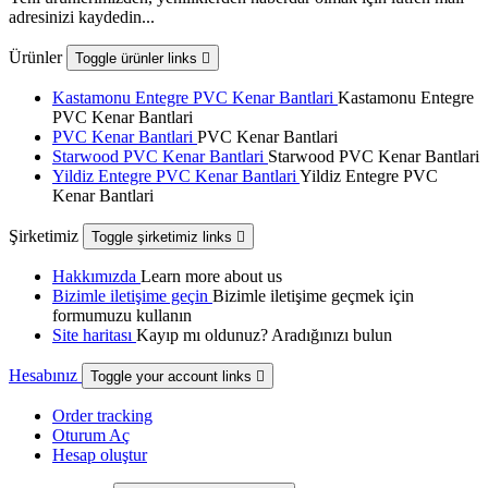
adresinizi kaydedin...
Ürünler
Toggle ürünler links

Kastamonu Entegre PVC Kenar Bantlari
Kastamonu Entegre
PVC Kenar Bantlari
PVC Kenar Bantlari
PVC Kenar Bantlari
Starwood PVC Kenar Bantlari
Starwood PVC Kenar Bantlari
Yildiz Entegre PVC Kenar Bantlari
Yildiz Entegre PVC
Kenar Bantlari
Şirketimiz
Toggle şirketimiz links

Hakkımızda
Learn more about us
Bizimle iletişime geçin
Bizimle iletişime geçmek için
formumuzu kullanın
Site haritası
Kayıp mı oldunuz? Aradığınızı bulun
Hesabınız
Toggle your account links

Order tracking
Oturum Aç
Hesap oluştur