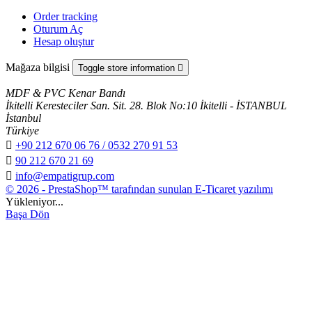
Order tracking
Oturum Aç
Hesap oluştur
Mağaza bilgisi
Toggle store information

MDF & PVC Kenar Bandı
İkitelli Keresteciler San. Sit. 28. Blok No:10 İkitelli - İSTANBUL
İstanbul
Türkiye

+90 212 670 06 76 / 0532 270 91 53

90 212 670 21 69

info@empatigrup.com
© 2026 - PrestaShop™ tarafından sunulan E-Ticaret yazılımı
Yükleniyor...
Başa Dön