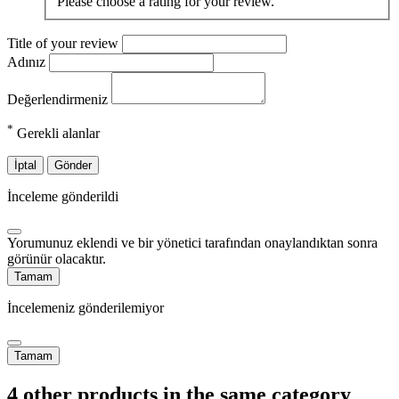
Please choose a rating for your review.
Title of your review
Adınız
Değerlendirmeniz
*
Gerekli alanlar
İptal
Gönder
İnceleme gönderildi
Yorumunuz eklendi ve bir yönetici tarafından onaylandıktan sonra
görünür olacaktır.
Tamam
İncelemeniz gönderilemiyor
Tamam
4 other products in the same category