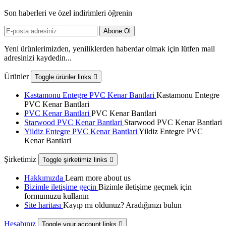
Son haberleri ve özel indirimleri öğrenin
Yeni ürünlerimizden, yeniliklerden haberdar olmak için lütfen mail
adresinizi kaydedin...
Ürünler
Toggle ürünler links

Kastamonu Entegre PVC Kenar Bantlari
Kastamonu Entegre
PVC Kenar Bantlari
PVC Kenar Bantlari
PVC Kenar Bantlari
Starwood PVC Kenar Bantlari
Starwood PVC Kenar Bantlari
Yildiz Entegre PVC Kenar Bantlari
Yildiz Entegre PVC
Kenar Bantlari
Şirketimiz
Toggle şirketimiz links

Hakkımızda
Learn more about us
Bizimle iletişime geçin
Bizimle iletişime geçmek için
formumuzu kullanın
Site haritası
Kayıp mı oldunuz? Aradığınızı bulun
Hesabınız
Toggle your account links
