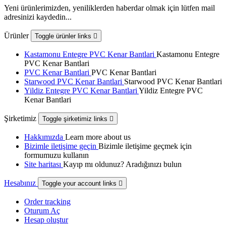
Yeni ürünlerimizden, yeniliklerden haberdar olmak için lütfen mail
adresinizi kaydedin...
Ürünler
Toggle ürünler links

Kastamonu Entegre PVC Kenar Bantlari
Kastamonu Entegre
PVC Kenar Bantlari
PVC Kenar Bantlari
PVC Kenar Bantlari
Starwood PVC Kenar Bantlari
Starwood PVC Kenar Bantlari
Yildiz Entegre PVC Kenar Bantlari
Yildiz Entegre PVC
Kenar Bantlari
Şirketimiz
Toggle şirketimiz links

Hakkımızda
Learn more about us
Bizimle iletişime geçin
Bizimle iletişime geçmek için
formumuzu kullanın
Site haritası
Kayıp mı oldunuz? Aradığınızı bulun
Hesabınız
Toggle your account links

Order tracking
Oturum Aç
Hesap oluştur