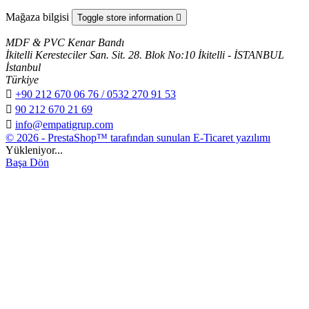
Mağaza bilgisi
Toggle store information

MDF & PVC Kenar Bandı
İkitelli Keresteciler San. Sit. 28. Blok No:10 İkitelli - İSTANBUL
İstanbul
Türkiye

+90 212 670 06 76 / 0532 270 91 53

90 212 670 21 69

info@empatigrup.com
© 2026 - PrestaShop™ tarafından sunulan E-Ticaret yazılımı
Yükleniyor...
Başa Dön