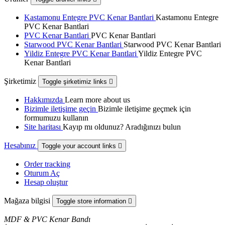
Kastamonu Entegre PVC Kenar Bantlari
Kastamonu Entegre
PVC Kenar Bantlari
PVC Kenar Bantlari
PVC Kenar Bantlari
Starwood PVC Kenar Bantlari
Starwood PVC Kenar Bantlari
Yildiz Entegre PVC Kenar Bantlari
Yildiz Entegre PVC
Kenar Bantlari
Şirketimiz
Toggle şirketimiz links

Hakkımızda
Learn more about us
Bizimle iletişime geçin
Bizimle iletişime geçmek için
formumuzu kullanın
Site haritası
Kayıp mı oldunuz? Aradığınızı bulun
Hesabınız
Toggle your account links

Order tracking
Oturum Aç
Hesap oluştur
Mağaza bilgisi
Toggle store information

MDF & PVC Kenar Bandı