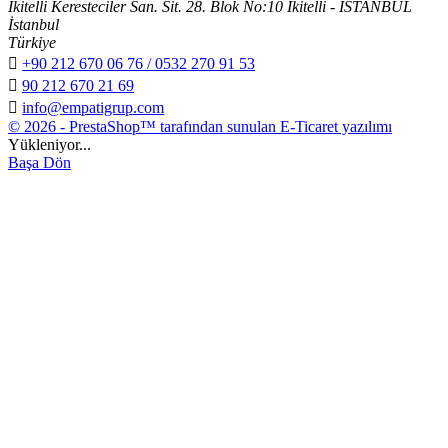
İkitelli Keresteciler San. Sit. 28. Blok No:10 İkitelli - İSTANBUL
İstanbul
Türkiye

+90 212 670 06 76 / 0532 270 91 53

90 212 670 21 69

info@empatigrup.com
© 2026 - PrestaShop™ tarafından sunulan E-Ticaret yazılımı
Yükleniyor...
Başa Dön