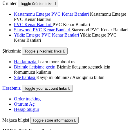
Ürünler
Toggle ürünler links

Kastamonu Entegre PVC Kenar Bantlari
Kastamonu Entegre
PVC Kenar Bantlari
PVC Kenar Bantlari
PVC Kenar Bantlari
Starwood PVC Kenar Bantlari
Starwood PVC Kenar Bantlari
Yildiz Entegre PVC Kenar Bantlari
Yildiz Entegre PVC
Kenar Bantlari
Şirketimiz
Toggle şirketimiz links

Hakkımızda
Learn more about us
Bizimle iletişime geçin
Bizimle iletişime geçmek için
formumuzu kullanın
Site haritası
Kayıp mı oldunuz? Aradığınızı bulun
Hesabınız
Toggle your account links

Order tracking
Oturum Aç
Hesap oluştur
Mağaza bilgisi
Toggle store information
