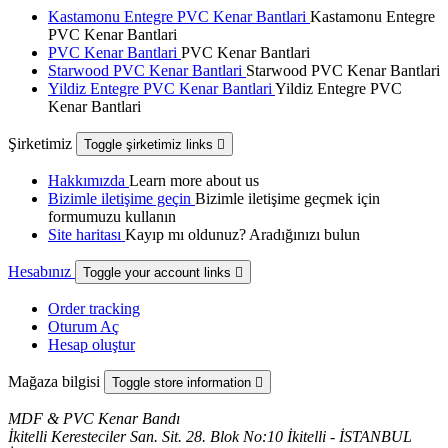
Kastamonu Entegre PVC Kenar Bantlari
Kastamonu Entegre
PVC Kenar Bantlari
PVC Kenar Bantlari
PVC Kenar Bantlari
Starwood PVC Kenar Bantlari
Starwood PVC Kenar Bantlari
Yildiz Entegre PVC Kenar Bantlari
Yildiz Entegre PVC
Kenar Bantlari
Şirketimiz
Toggle şirketimiz links

Hakkımızda
Learn more about us
Bizimle iletişime geçin
Bizimle iletişime geçmek için
formumuzu kullanın
Site haritası
Kayıp mı oldunuz? Aradığınızı bulun
Hesabınız
Toggle your account links

Order tracking
Oturum Aç
Hesap oluştur
Mağaza bilgisi
Toggle store information

MDF & PVC Kenar Bandı
İkitelli Keresteciler San. Sit. 28. Blok No:10 İkitelli - İSTANBUL