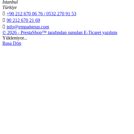
İstanbul
Türkiye

+90 212 670 06 76 / 0532 270 91 53

90 212 670 21 69

info@empatigrup.com
© 2026 - PrestaShop™ tarafından sunulan E-Ticaret yazılımı
Yükleniyor...
Başa Dön