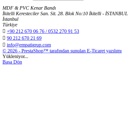
MDF & PVC Kenar Bandı
İkitelli Keresteciler San. Sit. 28. Blok No:10 İkitelli - İSTANBUL
İstanbul
Türkiye

+90 212 670 06 76 / 0532 270 91 53

90 212 670 21 69

info@empatigrup.com
© 2026 - PrestaShop™ tarafından sunulan E-Ticaret yazılımı
Yükleniyor...
Başa Dön