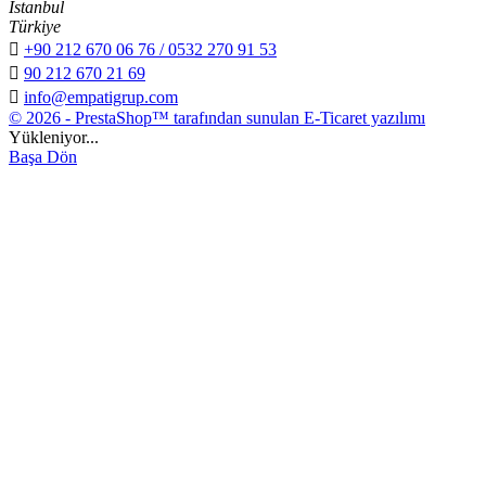
İstanbul
Türkiye

+90 212 670 06 76 / 0532 270 91 53

90 212 670 21 69

info@empatigrup.com
© 2026 - PrestaShop™ tarafından sunulan E-Ticaret yazılımı
Yükleniyor...
Başa Dön