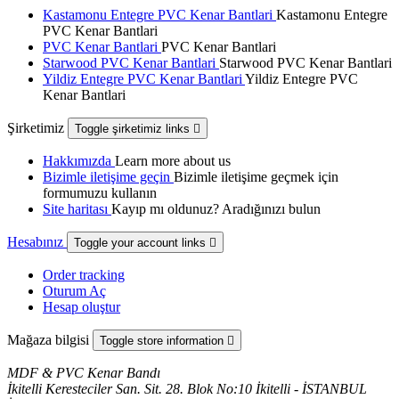
Kastamonu Entegre PVC Kenar Bantlari
Kastamonu Entegre
PVC Kenar Bantlari
PVC Kenar Bantlari
PVC Kenar Bantlari
Starwood PVC Kenar Bantlari
Starwood PVC Kenar Bantlari
Yildiz Entegre PVC Kenar Bantlari
Yildiz Entegre PVC
Kenar Bantlari
Şirketimiz
Toggle şirketimiz links

Hakkımızda
Learn more about us
Bizimle iletişime geçin
Bizimle iletişime geçmek için
formumuzu kullanın
Site haritası
Kayıp mı oldunuz? Aradığınızı bulun
Hesabınız
Toggle your account links

Order tracking
Oturum Aç
Hesap oluştur
Mağaza bilgisi
Toggle store information

MDF & PVC Kenar Bandı
İkitelli Keresteciler San. Sit. 28. Blok No:10 İkitelli - İSTANBUL