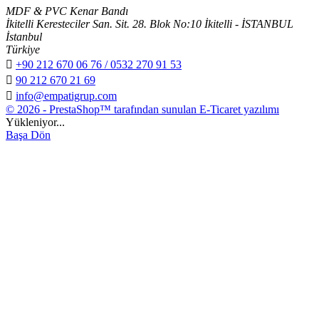
MDF & PVC Kenar Bandı
İkitelli Keresteciler San. Sit. 28. Blok No:10 İkitelli - İSTANBUL
İstanbul
Türkiye

+90 212 670 06 76 / 0532 270 91 53

90 212 670 21 69

info@empatigrup.com
© 2026 - PrestaShop™ tarafından sunulan E-Ticaret yazılımı
Yükleniyor...
Başa Dön