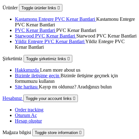
Ürünler
Toggle ürünler links

Kastamonu Entegre PVC Kenar Bantlari
Kastamonu Entegre
PVC Kenar Bantlari
PVC Kenar Bantlari
PVC Kenar Bantlari
Starwood PVC Kenar Bantlari
Starwood PVC Kenar Bantlari
Yildiz Entegre PVC Kenar Bantlari
Yildiz Entegre PVC
Kenar Bantlari
Şirketimiz
Toggle şirketimiz links

Hakkımızda
Learn more about us
Bizimle iletişime geçin
Bizimle iletişime geçmek için
formumuzu kullanın
Site haritası
Kayıp mı oldunuz? Aradığınızı bulun
Hesabınız
Toggle your account links

Order tracking
Oturum Aç
Hesap oluştur
Mağaza bilgisi
Toggle store information
