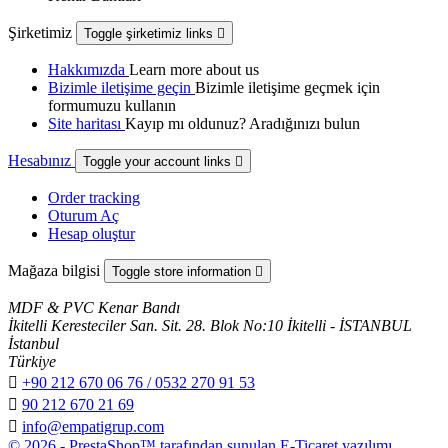
Şirketimiz
Toggle şirketimiz links

Hakkımızda
Learn more about us
Bizimle iletişime geçin
Bizimle iletişime geçmek için
formumuzu kullanın
Site haritası
Kayıp mı oldunuz? Aradığınızı bulun
Hesabınız
Toggle your account links

Order tracking
Oturum Aç
Hesap oluştur
Mağaza bilgisi
Toggle store information

MDF & PVC Kenar Bandı
İkitelli Keresteciler San. Sit. 28. Blok No:10 İkitelli - İSTANBUL
İstanbul
Türkiye

+90 212 670 06 76 / 0532 270 91 53

90 212 670 21 69

info@empatigrup.com
© 2026 - PrestaShop™ tarafından sunulan E-Ticaret yazılımı