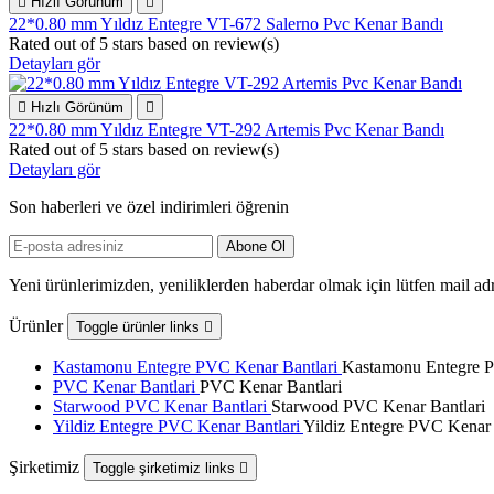

Hızlı Görünüm

22*0.80 mm Yıldız Entegre VT-672 Salerno Pvc Kenar Bandı
Rated
out of 5 stars based on
review(s)
Detayları gör

Hızlı Görünüm

22*0.80 mm Yıldız Entegre VT-292 Artemis Pvc Kenar Bandı
Rated
out of 5 stars based on
review(s)
Detayları gör
Son haberleri ve özel indirimleri öğrenin
Yeni ürünlerimizden, yeniliklerden haberdar olmak için lütfen mail adr
Ürünler
Toggle ürünler links

Kastamonu Entegre PVC Kenar Bantlari
Kastamonu Entegre P
PVC Kenar Bantlari
PVC Kenar Bantlari
Starwood PVC Kenar Bantlari
Starwood PVC Kenar Bantlari
Yildiz Entegre PVC Kenar Bantlari
Yildiz Entegre PVC Kenar 
Şirketimiz
Toggle şirketimiz links
