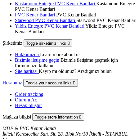
Kastamonu Entegre PVC Kenar Bantlari
Kastamonu Entegre
PVC Kenar Bantlari
PVC Kenar Bantlari
PVC Kenar Bantlari
Starwood PVC Kenar Bantlari
Starwood PVC Kenar Bantlari
Yildiz Entegre PVC Kenar Bantlari
Yildiz Entegre PVC
Kenar Bantlari
Şirketimiz
Toggle şirketimiz links

Hakkımızda
Learn more about us
Bizimle iletişime geçin
Bizimle iletişime geçmek için
formumuzu kullanın
Site haritası
Kayıp mı oldunuz? Aradığınızı bulun
Hesabınız
Toggle your account links

Order tracking
Oturum Aç
Hesap oluştur
Mağaza bilgisi
Toggle store information

MDF & PVC Kenar Bandı
İkitelli Keresteciler San. Sit. 28. Blok No:10 İkitelli - İSTANBUL