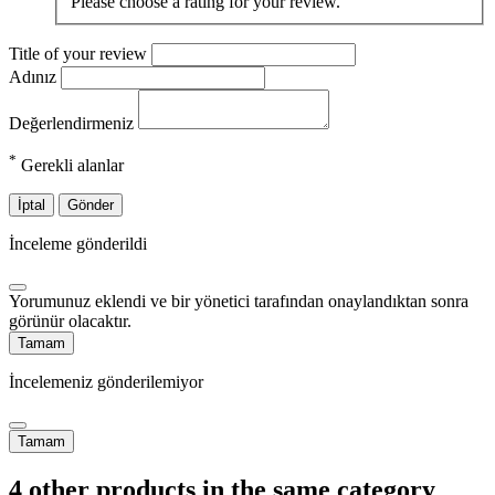
Please choose a rating for your review.
Title of your review
Adınız
Değerlendirmeniz
*
Gerekli alanlar
İptal
Gönder
İnceleme gönderildi
Yorumunuz eklendi ve bir yönetici tarafından onaylandıktan sonra
görünür olacaktır.
Tamam
İncelemeniz gönderilemiyor
Tamam
4 other products in the same category