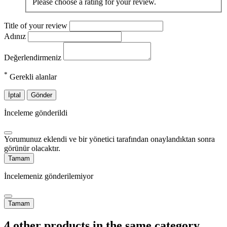
Please choose a rating for your review.
Title of your review
Adınız
Değerlendirmeniz
*
Gerekli alanlar
İptal
Gönder
İnceleme gönderildi
Yorumunuz eklendi ve bir yönetici tarafından onaylandıktan sonra
görünür olacaktır.
Tamam
İncelemeniz gönderilemiyor
Tamam
4 other products in the same category