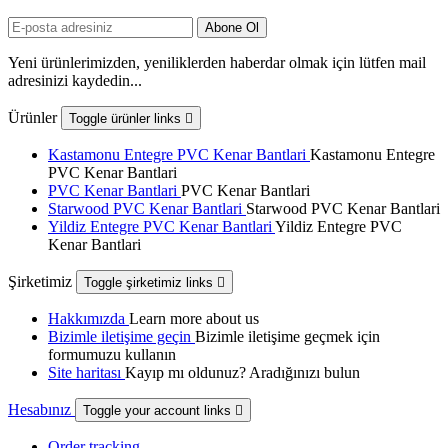
Yeni ürünlerimizden, yeniliklerden haberdar olmak için lütfen mail
adresinizi kaydedin...
Ürünler
Toggle ürünler links

Kastamonu Entegre PVC Kenar Bantlari
Kastamonu Entegre
PVC Kenar Bantlari
PVC Kenar Bantlari
PVC Kenar Bantlari
Starwood PVC Kenar Bantlari
Starwood PVC Kenar Bantlari
Yildiz Entegre PVC Kenar Bantlari
Yildiz Entegre PVC
Kenar Bantlari
Şirketimiz
Toggle şirketimiz links

Hakkımızda
Learn more about us
Bizimle iletişime geçin
Bizimle iletişime geçmek için
formumuzu kullanın
Site haritası
Kayıp mı oldunuz? Aradığınızı bulun
Hesabınız
Toggle your account links

Order tracking