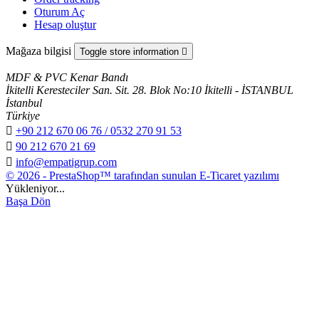
Oturum Aç
Hesap oluştur
Mağaza bilgisi
Toggle store information

MDF & PVC Kenar Bandı
İkitelli Keresteciler San. Sit. 28. Blok No:10 İkitelli - İSTANBUL
İstanbul
Türkiye

+90 212 670 06 76 / 0532 270 91 53

90 212 670 21 69

info@empatigrup.com
© 2026 - PrestaShop™ tarafından sunulan E-Ticaret yazılımı
Yükleniyor...
Başa Dön