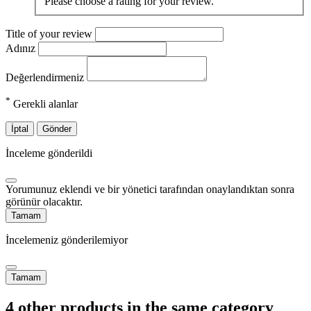
Please choose a rating for your review.
Title of your review
Adınız
Değerlendirmeniz
*
Gerekli alanlar
İptal
Gönder
İnceleme gönderildi
Yorumunuz eklendi ve bir yönetici tarafından onaylandıktan sonra
görünür olacaktır.
Tamam
İncelemeniz gönderilemiyor
Tamam
4 other products in the same category