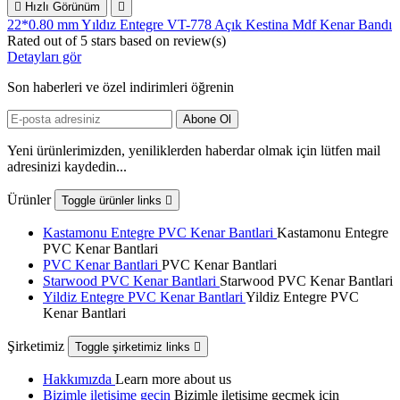

Hızlı Görünüm

22*0.80 mm Yıldız Entegre VT-778 Açık Kestina Mdf Kenar Bandı
Rated
out of 5 stars based on
review(s)
Detayları gör
Son haberleri ve özel indirimleri öğrenin
Yeni ürünlerimizden, yeniliklerden haberdar olmak için lütfen mail
adresinizi kaydedin...
Ürünler
Toggle ürünler links

Kastamonu Entegre PVC Kenar Bantlari
Kastamonu Entegre
PVC Kenar Bantlari
PVC Kenar Bantlari
PVC Kenar Bantlari
Starwood PVC Kenar Bantlari
Starwood PVC Kenar Bantlari
Yildiz Entegre PVC Kenar Bantlari
Yildiz Entegre PVC
Kenar Bantlari
Şirketimiz
Toggle şirketimiz links

Hakkımızda
Learn more about us
Bizimle iletişime geçin
Bizimle iletişime geçmek için