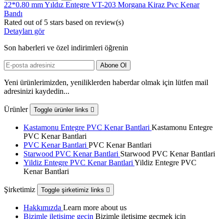
22*0.80 mm Yıldız Entegre VT-203 Morgana Kiraz Pvc Kenar
Bandı
Rated
out of 5 stars based on
review(s)
Detayları gör
Son haberleri ve özel indirimleri öğrenin
Yeni ürünlerimizden, yeniliklerden haberdar olmak için lütfen mail
adresinizi kaydedin...
Ürünler
Toggle ürünler links

Kastamonu Entegre PVC Kenar Bantlari
Kastamonu Entegre
PVC Kenar Bantlari
PVC Kenar Bantlari
PVC Kenar Bantlari
Starwood PVC Kenar Bantlari
Starwood PVC Kenar Bantlari
Yildiz Entegre PVC Kenar Bantlari
Yildiz Entegre PVC
Kenar Bantlari
Şirketimiz
Toggle şirketimiz links

Hakkımızda
Learn more about us
Bizimle iletişime geçin
Bizimle iletişime geçmek için