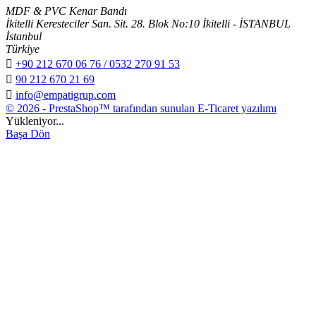
MDF & PVC Kenar Bandı
İkitelli Keresteciler San. Sit. 28. Blok No:10 İkitelli - İSTANBUL
İstanbul
Türkiye

+90 212 670 06 76 / 0532 270 91 53

90 212 670 21 69

info@empatigrup.com
© 2026 - PrestaShop™ tarafından sunulan E-Ticaret yazılımı
Yükleniyor...
Başa Dön