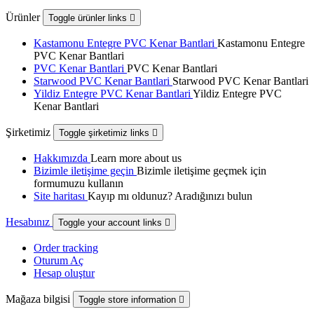
Ürünler
Toggle ürünler links

Kastamonu Entegre PVC Kenar Bantlari
Kastamonu Entegre
PVC Kenar Bantlari
PVC Kenar Bantlari
PVC Kenar Bantlari
Starwood PVC Kenar Bantlari
Starwood PVC Kenar Bantlari
Yildiz Entegre PVC Kenar Bantlari
Yildiz Entegre PVC
Kenar Bantlari
Şirketimiz
Toggle şirketimiz links

Hakkımızda
Learn more about us
Bizimle iletişime geçin
Bizimle iletişime geçmek için
formumuzu kullanın
Site haritası
Kayıp mı oldunuz? Aradığınızı bulun
Hesabınız
Toggle your account links

Order tracking
Oturum Aç
Hesap oluştur
Mağaza bilgisi
Toggle store information
