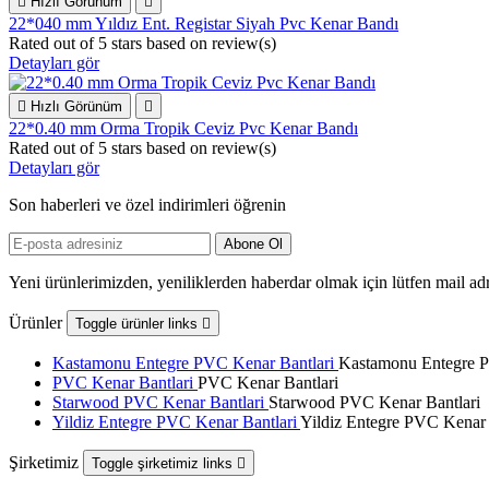

Hızlı Görünüm

22*040 mm Yıldız Ent. Registar Siyah Pvc Kenar Bandı
Rated
out of 5 stars based on
review(s)
Detayları gör

Hızlı Görünüm

22*0.40 mm Orma Tropik Ceviz Pvc Kenar Bandı
Rated
out of 5 stars based on
review(s)
Detayları gör
Son haberleri ve özel indirimleri öğrenin
Yeni ürünlerimizden, yeniliklerden haberdar olmak için lütfen mail adr
Ürünler
Toggle ürünler links

Kastamonu Entegre PVC Kenar Bantlari
Kastamonu Entegre P
PVC Kenar Bantlari
PVC Kenar Bantlari
Starwood PVC Kenar Bantlari
Starwood PVC Kenar Bantlari
Yildiz Entegre PVC Kenar Bantlari
Yildiz Entegre PVC Kenar 
Şirketimiz
Toggle şirketimiz links
