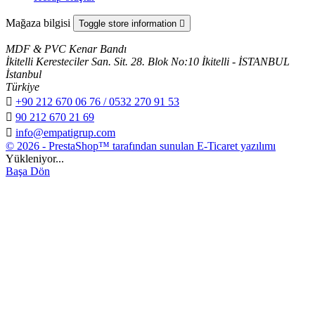
Mağaza bilgisi
Toggle store information

MDF & PVC Kenar Bandı
İkitelli Keresteciler San. Sit. 28. Blok No:10 İkitelli - İSTANBUL
İstanbul
Türkiye

+90 212 670 06 76 / 0532 270 91 53

90 212 670 21 69

info@empatigrup.com
© 2026 - PrestaShop™ tarafından sunulan E-Ticaret yazılımı
Yükleniyor...
Başa Dön