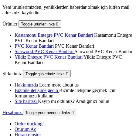
Yeni ürünlerimizden, yeniliklerden haberdar olmak için lütfen mail
adresinizi kaydedin...
Ürünler
Toggle ürünler links

Kastamonu Entegre PVC Kenar Bantlari
Kastamonu Entegre
PVC Kenar Bantlari
PVC Kenar Bantlari
PVC Kenar Bantlari
Starwood PVC Kenar Bantlari
Starwood PVC Kenar Bantlari
Yildiz Entegre PVC Kenar Bantlari
Yildiz Entegre PVC
Kenar Bantlari
Şirketimiz
Toggle şirketimiz links

Hakkımızda
Learn more about us
Bizimle iletişime geçin
Bizimle iletişime geçmek için
formumuzu kullanın
Site haritası
Kayıp mı oldunuz? Aradığınızı bulun
Hesabınız
Toggle your account links

Order tracking
Oturum Aç
Hesap oluştur