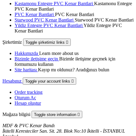
Kastamonu Entegre PVC Kenar Bantlari
Kastamonu Entegre
PVC Kenar Bantlari
PVC Kenar Bantlari
PVC Kenar Bantlari
Starwood PVC Kenar Bantlari
Starwood PVC Kenar Bantlari
Yildiz Entegre PVC Kenar Bantlari
Yildiz Entegre PVC
Kenar Bantlari
Şirketimiz
Toggle şirketimiz links

Hakkımızda
Learn more about us
Bizimle iletişime geçin
Bizimle iletişime geçmek için
formumuzu kullanın
Site haritası
Kayıp mı oldunuz? Aradığınızı bulun
Hesabınız
Toggle your account links

Order tracking
Oturum Aç
Hesap oluştur
Mağaza bilgisi
Toggle store information

MDF & PVC Kenar Bandı
İkitelli Keresteciler San. Sit. 28. Blok No:10 İkitelli - İSTANBUL