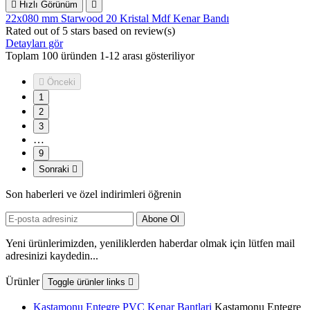

Hızlı Görünüm

22x080 mm Starwood 20 Kristal Mdf Kenar Bandı
Rated
out of 5 stars based on
review(s)
Detayları gör
Toplam 100 üründen 1-12 arası gösteriliyor

Önceki
1
2
3
…
9
Sonraki

Son haberleri ve özel indirimleri öğrenin
Yeni ürünlerimizden, yeniliklerden haberdar olmak için lütfen mail
adresinizi kaydedin...
Ürünler
Toggle ürünler links

Kastamonu Entegre PVC Kenar Bantlari
Kastamonu Entegre