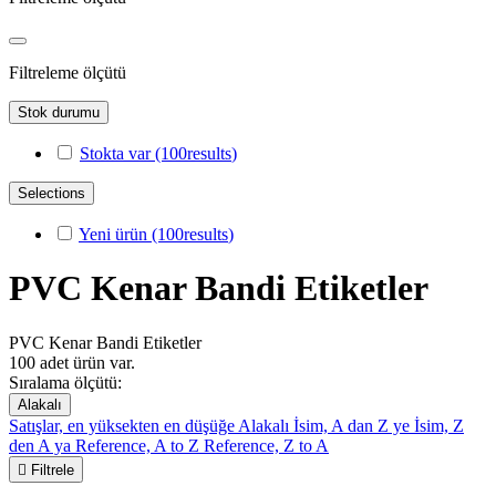
Filtreleme ölçütü
Stok durumu
Stokta var
(100
results
)
Selections
Yeni ürün
(100
results
)
PVC Kenar Bandi Etiketler
PVC Kenar Bandi Etiketler
100 adet ürün var.
Sıralama ölçütü:
Alakalı
Satışlar, en yüksekten en düşüğe
Alakalı
İsim, A dan Z ye
İsim, Z
den A ya
Reference, A to Z
Reference, Z to A

Filtrele