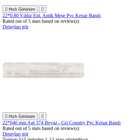

Hızlı Görünüm

22*0.80 Yıldız Ent. Antik Meşe Pvc Kenar Bandı
Rated
out of 5 stars based on
review(s)
Detayları gör

Hızlı Görünüm

22*040 mm Agt 374 Beyaz - Gri Country Pvc Kenar Bandı
Rated
out of 5 stars based on
review(s)
Detayları gör
Toplam 515 üründen 1-12 arası gösteriliyor