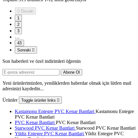

Önceki
1
2
3
…
43
Sonraki

Son haberleri ve özel indirimleri öğrenin
Yeni ürünlerimizden, yeniliklerden haberdar olmak için lütfen mail
adresinizi kaydedin...
Ürünler
Toggle ürünler links

Kastamonu Entegre PVC Kenar Bantlari
Kastamonu Entegre
PVC Kenar Bantlari
PVC Kenar Bantlari
PVC Kenar Bantlari
Starwood PVC Kenar Bantlari
Starwood PVC Kenar Bantlari
Yildiz Entegre PVC Kenar Bantlari
Yildiz Entegre PVC