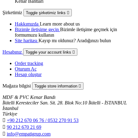
Kenar Bantlari
Şirketimiz
Toggle şirketimiz links

Hakkımızda
Learn more about us
Bizimle iletişime geçin
Bizimle iletişime geçmek için
formumuzu kullanın
Site haritası
Kayıp mı oldunuz? Aradığınızı bulun
Hesabınız
Toggle your account links

Order tracking
Oturum Aç
Hesap oluştur
Mağaza bilgisi
Toggle store information

MDF & PVC Kenar Bandı
İkitelli Keresteciler San. Sit. 28. Blok No:10 İkitelli - İSTANBUL
İstanbul
Türkiye

+90 212 670 06 76 / 0532 270 91 53

90 212 670 21 69

info@empatigrup.com