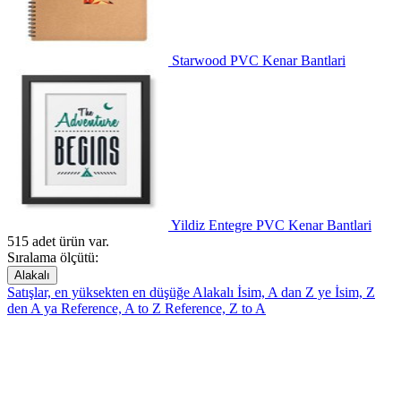
Starwood PVC Kenar Bantlari
Yildiz Entegre PVC Kenar Bantlari
515 adet ürün var.
Sıralama ölçütü:
Alakalı
Satışlar, en yüksekten en düşüğe
Alakalı
İsim, A dan Z ye
İsim, Z
den A ya
Reference, A to Z
Reference, Z to A