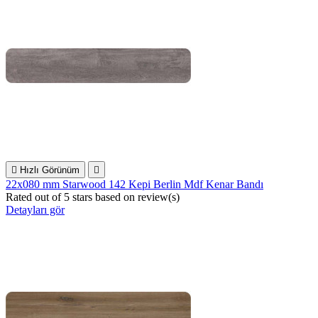

Hızlı Görünüm

22x080 mm Starwood 142 Kepi Berlin Mdf Kenar Bandı
Rated
out of 5 stars based on
review(s)
Detayları gör