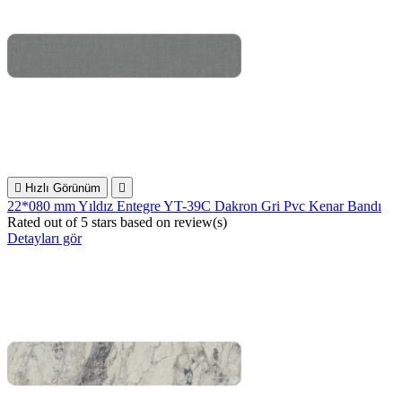

Hızlı Görünüm

22*080 mm Yıldız Entegre YT-39C Dakron Gri Pvc Kenar Bandı
Rated
out of 5 stars based on
review(s)
Detayları gör