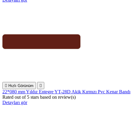

Hızlı Görünüm

22*080 mm Yıldız Entegre YT-28D Akik Kırmızı Pvc Kenar Bandı
Rated
out of 5 stars based on
review(s)
Detayları gör