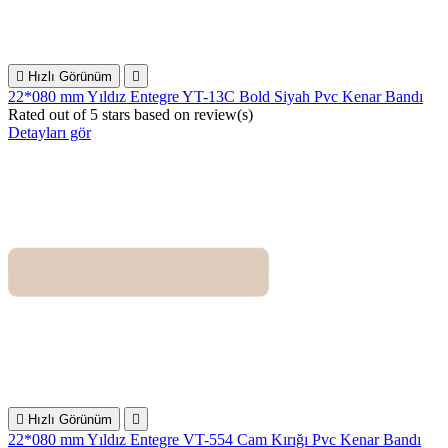

Hızlı Görünüm

22*080 mm Yıldız Entegre YT-13C Bold Siyah Pvc Kenar Bandı
Rated
out of 5 stars based on
review(s)
Detayları gör

Hızlı Görünüm

22*080 mm Yıldız Entegre VT-554 Cam Kırığı Pvc Kenar Bandı