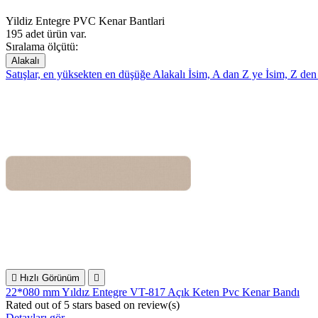
Yildiz Entegre PVC Kenar Bantlari
195 adet ürün var.
Sıralama ölçütü:
Alakalı
Satışlar, en yüksekten en düşüğe
Alakalı
İsim, A dan Z ye
İsim, Z de

Hızlı Görünüm

22*080 mm Yıldız Entegre VT-817 Açık Keten Pvc Kenar Bandı
Rated
out of 5 stars based on
review(s)
Detayları gör