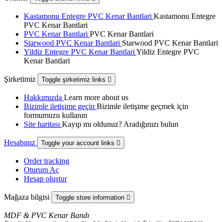
Kastamonu Entegre PVC Kenar Bantlari
Kastamonu Entegre
PVC Kenar Bantlari
PVC Kenar Bantlari
PVC Kenar Bantlari
Starwood PVC Kenar Bantlari
Starwood PVC Kenar Bantlari
Yildiz Entegre PVC Kenar Bantlari
Yildiz Entegre PVC
Kenar Bantlari
Şirketimiz
Toggle şirketimiz links

Hakkımızda
Learn more about us
Bizimle iletişime geçin
Bizimle iletişime geçmek için
formumuzu kullanın
Site haritası
Kayıp mı oldunuz? Aradığınızı bulun
Hesabınız
Toggle your account links

Order tracking
Oturum Aç
Hesap oluştur
Mağaza bilgisi
Toggle store information

MDF & PVC Kenar Bandı