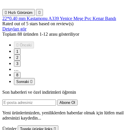

Hızlı Görünüm

22*0.40 mm Kastamonu A339 Yenice Meşe Pvc Kenar Bandı
Rated
out of 5 stars based on
review(s)
Detayları gör
Toplam 88 üründen 1-12 arası gösteriliyor

Önceki
1
2
3
…
8
Sonraki

Son haberleri ve özel indirimleri öğrenin
Yeni ürünlerimizden, yeniliklerden haberdar olmak için lütfen mail
adresinizi kaydedin...
Ürünler
Toggle ürünler links
