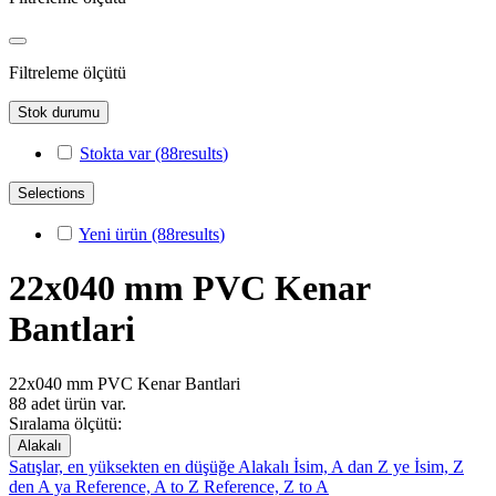
Filtreleme ölçütü
Stok durumu
Stokta var
(88
results
)
Selections
Yeni ürün
(88
results
)
22x040 mm PVC Kenar
Bantlari
22x040 mm PVC Kenar Bantlari
88 adet ürün var.
Sıralama ölçütü:
Alakalı
Satışlar, en yüksekten en düşüğe
Alakalı
İsim, A dan Z ye
İsim, Z
den A ya
Reference, A to Z
Reference, Z to A