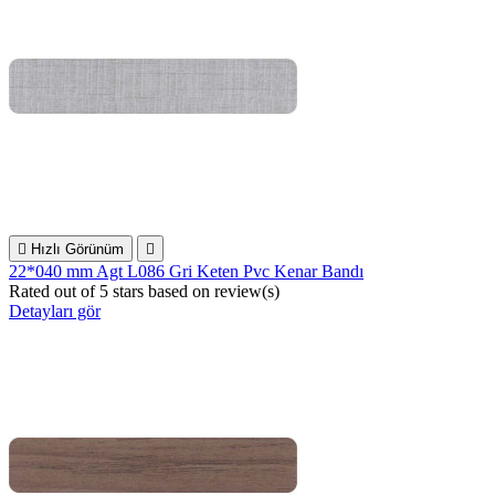

Hızlı Görünüm

22*040 mm Agt L086 Gri Keten Pvc Kenar Bandı
Rated
out of 5 stars based on
review(s)
Detayları gör