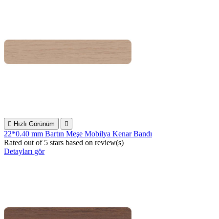

Hızlı Görünüm

22*0.40 mm Bartın Meşe Mobilya Kenar Bandı
Rated
out of 5 stars based on
review(s)
Detayları gör