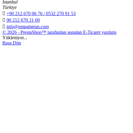
İstanbul
Türkiye

+90 212 670 06 76 / 0532 270 91 53

90 212 670 21 69

info@empatigrup.com
© 2026 - PrestaShop™ tarafından sunulan E-Ticaret yazılımı
Yükleniyor...
Başa Dön