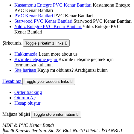
Kastamonu Entegre PVC Kenar Bantlari
Kastamonu Entegre
PVC Kenar Bantlari
PVC Kenar Bantlari
PVC Kenar Bantlari
Starwood PVC Kenar Bantlari
Starwood PVC Kenar Bantlari
Yildiz Entegre PVC Kenar Bantlari
Yildiz Entegre PVC
Kenar Bantlari
Şirketimiz
Toggle şirketimiz links

Hakkımızda
Learn more about us
Bizimle iletişime geçin
Bizimle iletişime geçmek için
formumuzu kullanın
Site haritası
Kayıp mı oldunuz? Aradığınızı bulun
Hesabınız
Toggle your account links

Order tracking
Oturum Aç
Hesap oluştur
Mağaza bilgisi
Toggle store information

MDF & PVC Kenar Bandı
İkitelli Keresteciler San. Sit. 28. Blok No:10 İkitelli - İSTANBUL