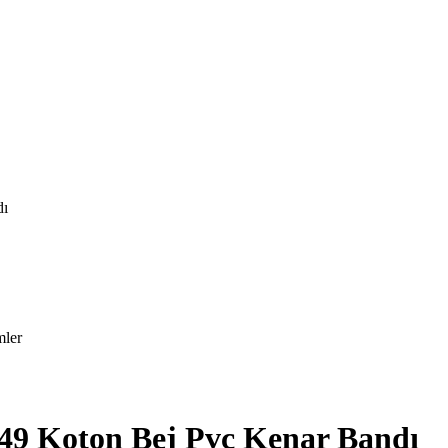
dı
mler
49 Koton Bej Pvc Kenar Bandı