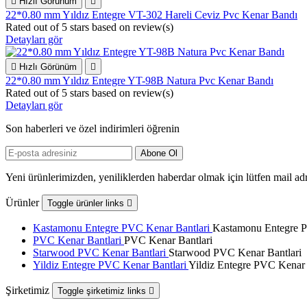

Hızlı Görünüm

22*0.80 mm Yıldız Entegre VT-302 Hareli Ceviz Pvc Kenar Bandı
Rated
out of 5 stars based on
review(s)
Detayları gör

Hızlı Görünüm

22*0.80 mm Yıldız Entegre YT-98B Natura Pvc Kenar Bandı
Rated
out of 5 stars based on
review(s)
Detayları gör
Son haberleri ve özel indirimleri öğrenin
Yeni ürünlerimizden, yeniliklerden haberdar olmak için lütfen mail adr
Ürünler
Toggle ürünler links

Kastamonu Entegre PVC Kenar Bantlari
Kastamonu Entegre P
PVC Kenar Bantlari
PVC Kenar Bantlari
Starwood PVC Kenar Bantlari
Starwood PVC Kenar Bantlari
Yildiz Entegre PVC Kenar Bantlari
Yildiz Entegre PVC Kenar 
Şirketimiz
Toggle şirketimiz links
