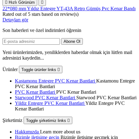

Hızlı Görünüm

22*080 mm Yıldız Entegre YT-43A Retro Gümüş Pvc Kenar Bandı
Rated
out of 5 stars based on
review(s)
Detayları gör
Son haberleri ve özel indirimleri öğrenin
Yeni ürünlerimizden, yeniliklerden haberdar olmak için lütfen mail
adresinizi kaydedin...
Ürünler
Toggle ürünler links

Kastamonu Entegre PVC Kenar Bantlari
Kastamonu Entegre
PVC Kenar Bantlari
PVC Kenar Bantlari
PVC Kenar Bantlari
Starwood PVC Kenar Bantlari
Starwood PVC Kenar Bantlari
Yildiz Entegre PVC Kenar Bantlari
Yildiz Entegre PVC
Kenar Bantlari
Şirketimiz
Toggle şirketimiz links

Hakkımızda
Learn more about us
Bizimle iletişime geçin
Bizimle iletişime geçmek için