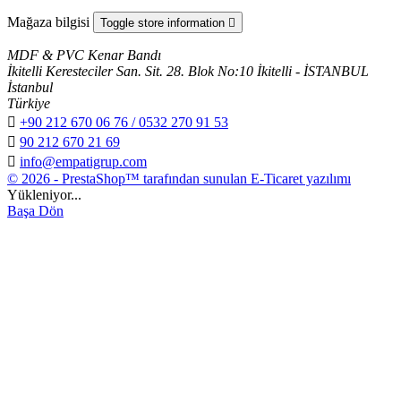
Mağaza bilgisi
Toggle store information

MDF & PVC Kenar Bandı
İkitelli Keresteciler San. Sit. 28. Blok No:10 İkitelli - İSTANBUL
İstanbul
Türkiye

+90 212 670 06 76 / 0532 270 91 53

90 212 670 21 69

info@empatigrup.com
© 2026 - PrestaShop™ tarafından sunulan E-Ticaret yazılımı
Yükleniyor...
Başa Dön