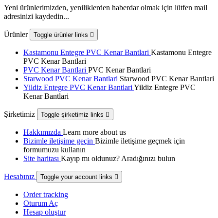
Yeni ürünlerimizden, yeniliklerden haberdar olmak için lütfen mail
adresinizi kaydedin...
Ürünler
Toggle ürünler links

Kastamonu Entegre PVC Kenar Bantlari
Kastamonu Entegre
PVC Kenar Bantlari
PVC Kenar Bantlari
PVC Kenar Bantlari
Starwood PVC Kenar Bantlari
Starwood PVC Kenar Bantlari
Yildiz Entegre PVC Kenar Bantlari
Yildiz Entegre PVC
Kenar Bantlari
Şirketimiz
Toggle şirketimiz links

Hakkımızda
Learn more about us
Bizimle iletişime geçin
Bizimle iletişime geçmek için
formumuzu kullanın
Site haritası
Kayıp mı oldunuz? Aradığınızı bulun
Hesabınız
Toggle your account links

Order tracking
Oturum Aç
Hesap oluştur