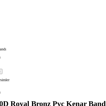
andı
simler
30D Royal Bronz Pvc Kenar Band