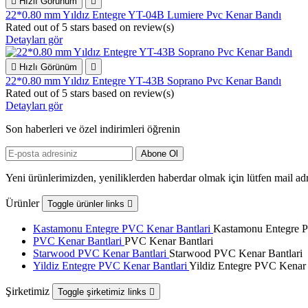

Hızlı Görünüm

22*0.80 mm Yıldız Entegre YT-04B Lumiere Pvc Kenar Bandı
Rated
out of 5 stars based on
review(s)
Detayları gör

Hızlı Görünüm

22*0.80 mm Yıldız Entegre YT-43B Soprano Pvc Kenar Bandı
Rated
out of 5 stars based on
review(s)
Detayları gör
Son haberleri ve özel indirimleri öğrenin
Yeni ürünlerimizden, yeniliklerden haberdar olmak için lütfen mail adr
Ürünler
Toggle ürünler links

Kastamonu Entegre PVC Kenar Bantlari
Kastamonu Entegre P
PVC Kenar Bantlari
PVC Kenar Bantlari
Starwood PVC Kenar Bantlari
Starwood PVC Kenar Bantlari
Yildiz Entegre PVC Kenar Bantlari
Yildiz Entegre PVC Kenar 
Şirketimiz
Toggle şirketimiz links
