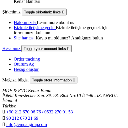
Kenar Bantlari
Şirketimiz
Toggle şirketimiz links

Hakkımızda
Learn more about us
Bizimle iletişime geçin
Bizimle iletişime geçmek için
formumuzu kullanın
Site haritası
Kayıp mı oldunuz? Aradığınızı bulun
Hesabınız
Toggle your account links

Order tracking
Oturum Aç
Hesap oluştur
Mağaza bilgisi
Toggle store information

MDF & PVC Kenar Bandı
İkitelli Keresteciler San. Sit. 28. Blok No:10 İkitelli - İSTANBUL
İstanbul
Türkiye

+90 212 670 06 76 / 0532 270 91 53

90 212 670 21 69

info@empatigrup.com