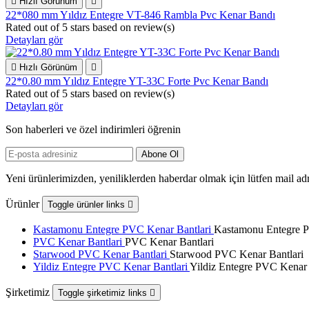

Hızlı Görünüm

22*080 mm Yıldız Entegre VT-846 Rambla Pvc Kenar Bandı
Rated
out of 5 stars based on
review(s)
Detayları gör

Hızlı Görünüm

22*0.80 mm Yıldız Entegre YT-33C Forte Pvc Kenar Bandı
Rated
out of 5 stars based on
review(s)
Detayları gör
Son haberleri ve özel indirimleri öğrenin
Yeni ürünlerimizden, yeniliklerden haberdar olmak için lütfen mail adr
Ürünler
Toggle ürünler links

Kastamonu Entegre PVC Kenar Bantlari
Kastamonu Entegre P
PVC Kenar Bantlari
PVC Kenar Bantlari
Starwood PVC Kenar Bantlari
Starwood PVC Kenar Bantlari
Yildiz Entegre PVC Kenar Bantlari
Yildiz Entegre PVC Kenar 
Şirketimiz
Toggle şirketimiz links
