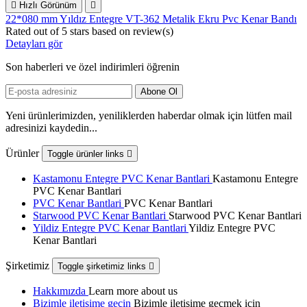

Hızlı Görünüm

22*080 mm Yıldız Entegre VT-362 Metalik Ekru Pvc Kenar Bandı
Rated
out of 5 stars based on
review(s)
Detayları gör
Son haberleri ve özel indirimleri öğrenin
Yeni ürünlerimizden, yeniliklerden haberdar olmak için lütfen mail
adresinizi kaydedin...
Ürünler
Toggle ürünler links

Kastamonu Entegre PVC Kenar Bantlari
Kastamonu Entegre
PVC Kenar Bantlari
PVC Kenar Bantlari
PVC Kenar Bantlari
Starwood PVC Kenar Bantlari
Starwood PVC Kenar Bantlari
Yildiz Entegre PVC Kenar Bantlari
Yildiz Entegre PVC
Kenar Bantlari
Şirketimiz
Toggle şirketimiz links

Hakkımızda
Learn more about us
Bizimle iletişime geçin
Bizimle iletişime geçmek için