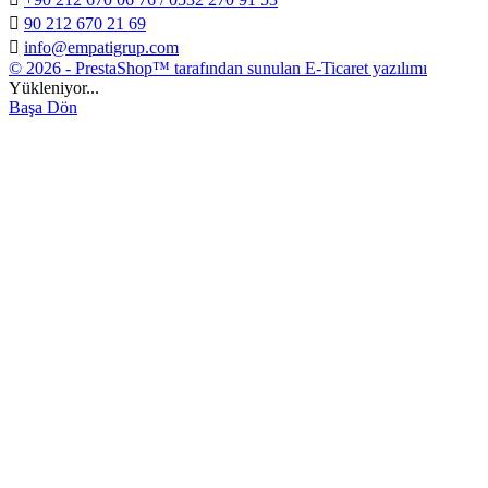

90 212 670 21 69

info@empatigrup.com
© 2026 - PrestaShop™ tarafından sunulan E-Ticaret yazılımı
Yükleniyor...
Başa Dön