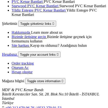
PVC Kenar Bantlari
PVC Kenar Bantlari
Starwood PVC Kenar Bantlari
Starwood PVC Kenar Bantlari
Yildiz Entegre PVC Kenar Bantlari
Yildiz Entegre PVC
Kenar Bantlari
Şirketimiz
Toggle şirketimiz links

Hakkımızda
Learn more about us
Bizimle iletişime geçin
Bizimle iletişime geçmek için
formumuzu kullanın
Site haritası
Kayıp mı oldunuz? Aradığınızı bulun
Hesabınız
Toggle your account links

Order tracking
Oturum Aç
Hesap oluştur
Mağaza bilgisi
Toggle store information

MDF & PVC Kenar Bandı
İkitelli Keresteciler San. Sit. 28. Blok No:10 İkitelli - İSTANBUL
İstanbul
Türkiye

+90 212 670 06 76 / 0532 270 91 53