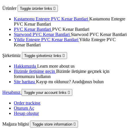
Ürünler
Toggle ürünler links

Kastamonu Entegre PVC Kenar Bantlari
Kastamonu Entegre
PVC Kenar Bantlari
PVC Kenar Bantlari
PVC Kenar Bantlari
Starwood PVC Kenar Bantlari
Starwood PVC Kenar Bantlari
Yildiz Entegre PVC Kenar Bantlari
Yildiz Entegre PVC
Kenar Bantlari
Şirketimiz
Toggle şirketimiz links

Hakkımızda
Learn more about us
Bizimle iletişime geçin
Bizimle iletişime geçmek için
formumuzu kullanın
Site haritası
Kayıp mı oldunuz? Aradığınızı bulun
Hesabınız
Toggle your account links

Order tracking
Oturum Aç
Hesap oluştur
Mağaza bilgisi
Toggle store information
