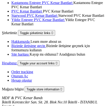
Kastamonu Entegre PVC Kenar Bantlari
Kastamonu Entegre
PVC Kenar Bantlari
PVC Kenar Bantlari
PVC Kenar Bantlari
Starwood PVC Kenar Bantlari
Starwood PVC Kenar Bantlari
Yildiz Entegre PVC Kenar Bantlari
Yildiz Entegre PVC
Kenar Bantlari
Şirketimiz
Toggle şirketimiz links

Hakkımızda
Learn more about us
Bizimle iletişime geçin
Bizimle iletişime geçmek için
formumuzu kullanın
Site haritası
Kayıp mı oldunuz? Aradığınızı bulun
Hesabınız
Toggle your account links

Order tracking
Oturum Aç
Hesap oluştur
Mağaza bilgisi
Toggle store information

MDF & PVC Kenar Bandı
İkitelli Keresteciler San. Sit. 28. Blok No:10 İkitelli - İSTANBUL