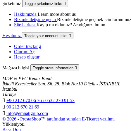
Şirketimiz
Toggle şirketimiz links

Hakkımızda
Learn more about us
Bizimle iletişime geçin
Bizimle iletişime geçmek için formumuz
Site haritası
Kayıp mı oldunuz? Aradığınızı bulun
Hesabınız
Toggle your account links

Order tracking
Oturum Aç
Hesap oluştur
Mağaza bilgisi
Toggle store information

MDF & PVC Kenar Bandı
İkitelli Keresteciler San. Sit. 28. Blok No:10 İkitelli - İSTANBUL
İstanbul
Türkiye

+90 212 670 06 76 / 0532 270 91 53

90 212 670 21 69

info@empatigrup.com
© 2026 - PrestaShop™ tarafından sunulan E-Ticaret yazılımı
Yükleniyor...
Başa Dön