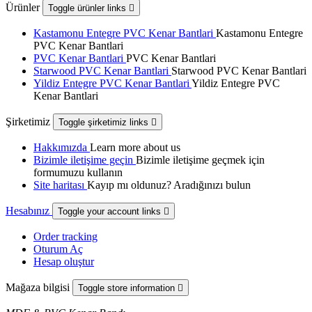
Ürünler
Toggle ürünler links

Kastamonu Entegre PVC Kenar Bantlari
Kastamonu Entegre
PVC Kenar Bantlari
PVC Kenar Bantlari
PVC Kenar Bantlari
Starwood PVC Kenar Bantlari
Starwood PVC Kenar Bantlari
Yildiz Entegre PVC Kenar Bantlari
Yildiz Entegre PVC
Kenar Bantlari
Şirketimiz
Toggle şirketimiz links

Hakkımızda
Learn more about us
Bizimle iletişime geçin
Bizimle iletişime geçmek için
formumuzu kullanın
Site haritası
Kayıp mı oldunuz? Aradığınızı bulun
Hesabınız
Toggle your account links

Order tracking
Oturum Aç
Hesap oluştur
Mağaza bilgisi
Toggle store information
