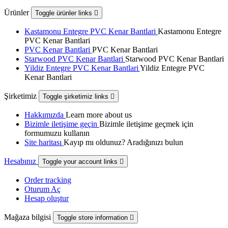
Ürünler
Toggle ürünler links

Kastamonu Entegre PVC Kenar Bantlari
Kastamonu Entegre
PVC Kenar Bantlari
PVC Kenar Bantlari
PVC Kenar Bantlari
Starwood PVC Kenar Bantlari
Starwood PVC Kenar Bantlari
Yildiz Entegre PVC Kenar Bantlari
Yildiz Entegre PVC
Kenar Bantlari
Şirketimiz
Toggle şirketimiz links

Hakkımızda
Learn more about us
Bizimle iletişime geçin
Bizimle iletişime geçmek için
formumuzu kullanın
Site haritası
Kayıp mı oldunuz? Aradığınızı bulun
Hesabınız
Toggle your account links

Order tracking
Oturum Aç
Hesap oluştur
Mağaza bilgisi
Toggle store information
