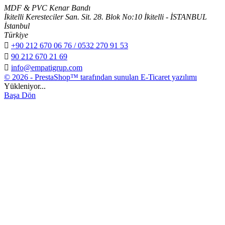
MDF & PVC Kenar Bandı
İkitelli Keresteciler San. Sit. 28. Blok No:10 İkitelli - İSTANBUL
İstanbul
Türkiye

+90 212 670 06 76 / 0532 270 91 53

90 212 670 21 69

info@empatigrup.com
© 2026 - PrestaShop™ tarafından sunulan E-Ticaret yazılımı
Yükleniyor...
Başa Dön