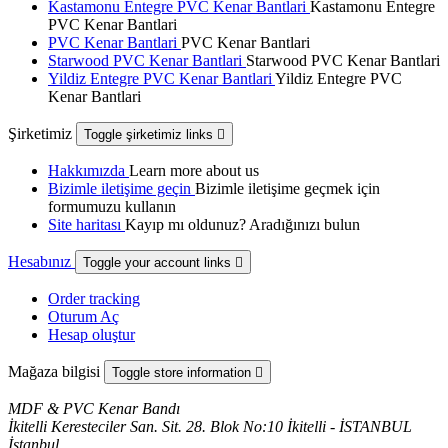
Kastamonu Entegre PVC Kenar Bantlari
Kastamonu Entegre
PVC Kenar Bantlari
PVC Kenar Bantlari
PVC Kenar Bantlari
Starwood PVC Kenar Bantlari
Starwood PVC Kenar Bantlari
Yildiz Entegre PVC Kenar Bantlari
Yildiz Entegre PVC
Kenar Bantlari
Şirketimiz
Toggle şirketimiz links

Hakkımızda
Learn more about us
Bizimle iletişime geçin
Bizimle iletişime geçmek için
formumuzu kullanın
Site haritası
Kayıp mı oldunuz? Aradığınızı bulun
Hesabınız
Toggle your account links

Order tracking
Oturum Aç
Hesap oluştur
Mağaza bilgisi
Toggle store information

MDF & PVC Kenar Bandı
İkitelli Keresteciler San. Sit. 28. Blok No:10 İkitelli - İSTANBUL
İstanbul