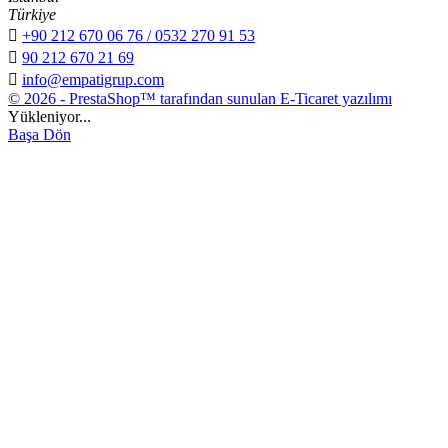
Türkiye

+90 212 670 06 76 / 0532 270 91 53

90 212 670 21 69

info@empatigrup.com
© 2026 - PrestaShop™ tarafından sunulan E-Ticaret yazılımı
Yükleniyor...
Başa Dön