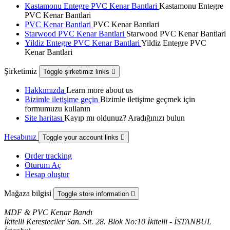
Kastamonu Entegre PVC Kenar Bantlari
Kastamonu Entegre
PVC Kenar Bantlari
PVC Kenar Bantlari
PVC Kenar Bantlari
Starwood PVC Kenar Bantlari
Starwood PVC Kenar Bantlari
Yildiz Entegre PVC Kenar Bantlari
Yildiz Entegre PVC
Kenar Bantlari
Şirketimiz
Toggle şirketimiz links

Hakkımızda
Learn more about us
Bizimle iletişime geçin
Bizimle iletişime geçmek için
formumuzu kullanın
Site haritası
Kayıp mı oldunuz? Aradığınızı bulun
Hesabınız
Toggle your account links

Order tracking
Oturum Aç
Hesap oluştur
Mağaza bilgisi
Toggle store information

MDF & PVC Kenar Bandı
İkitelli Keresteciler San. Sit. 28. Blok No:10 İkitelli - İSTANBUL